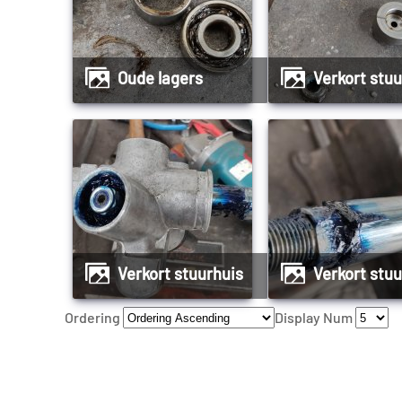
Oude lagers
Verkort stu
Verkort stuurhuis
Verkort stu
Ordering
Display Num