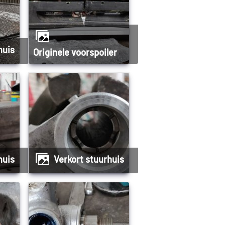
huis
Originele voorspoiler
huis
Verkort stuurhuis