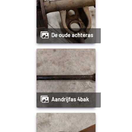
De oude achteras
aandrijfas 4bak