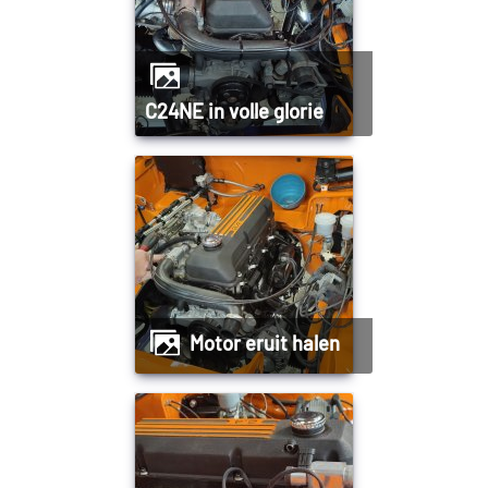
C24NE in volle glorie
Motor eruit halen