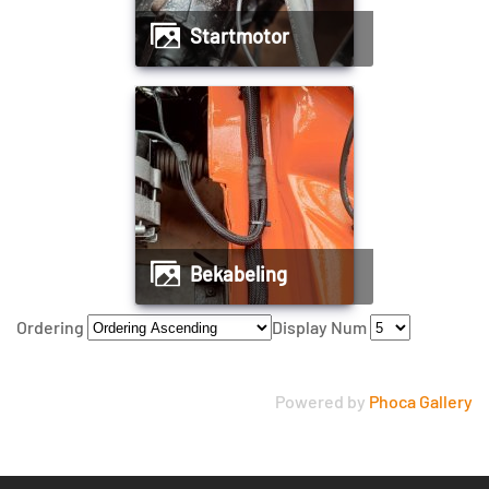
Startmotor
Bekabeling
Ordering
Display Num
Powered by
Phoca Gallery